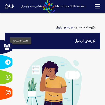
Manshoor Solh Parsian
منشور صلح پارسیان
تورهای اردبیل
صفحه اصلی
تورهای
اردبیل
تغییر جستجو