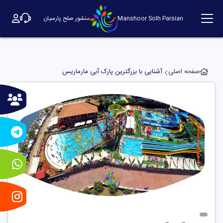
Manshoor Solh Parsian
منشور صلح پارسیان
صفحه اصلی
آشنایی با بزرگترین پارک آبی مارماریس