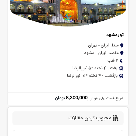
تور مشهد
مبدا: ایران - تهران
مقصد: ایران - مشهد
2 شب
رفت : 4 تخته *5 `نورالرضا
بازگشت : 4 تخته *5 `نورالرضا
8,300,000
تومان
شروع قیمت برای هرنفر از
محبوب ترین مقالات