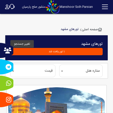
Manshoor Solh Parsian
منشور صلح پارسیان
تورهای مشهد
صفحه اصلی
تورهای
مشهد
تغییر جستجو
1 تور یافت شد
ستاره هتل
قیمت