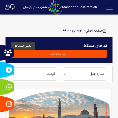
Manshoor Solh Parsian
منشور صلح پارسیان
تورهای مسقط
صفحه اصلی
تورهای
مسقط
تغییر جستجو
1 تور یافت شد
ستاره هتل
قیمت