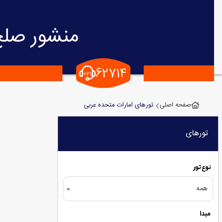
منشور صلح
62714
021
تورهای امارات متحده عربی
صفحه اصلی
تورهای
نوع تور
همه
مبدا