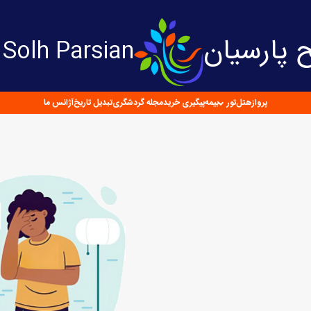
 پارسیان
Solh Parsian
پرواز
هتل
تور
بیمه
پیگیری خرید
مجله گردشگری
تبدیل تاریخ
آژانس ما