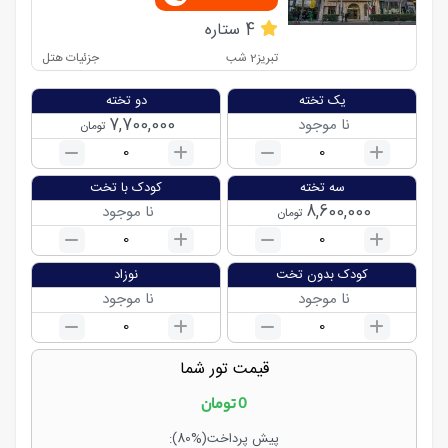
ساعت حرکت
14:55
مدت حرکت
11:00
4
ستاره
تبریز
2
شب
جزئیات هتل
یک تخته
دو تخته
7,700,000
نا موجود
تومان
0
0
سه تخته
کودک با تخت
8,600,000
نا موجود
تومان
0
0
کودک بدون تخت
نوزاد
نا موجود
نا موجود
0
0
قیمت تور شما
0
تومان
پیش پرداخت
(80%)
: