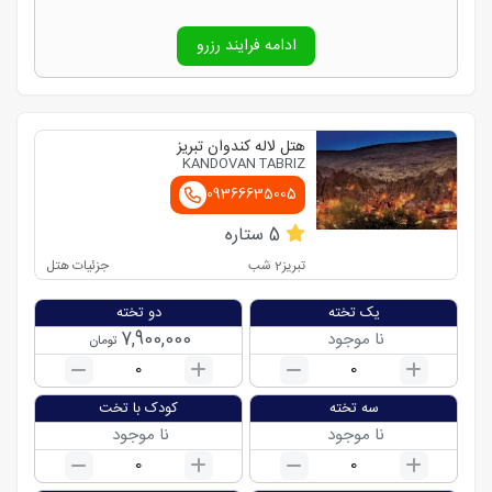
ادامه فرایند رزرو
هتل لاله کندوان تبریز
KANDOVAN TABRIZ
09366635005
5
ستاره
تبریز
2
شب
جزئیات هتل
یک تخته
دو تخته
7,900,000
نا موجود
تومان
0
0
سه تخته
کودک با تخت
نا موجود
نا موجود
0
0