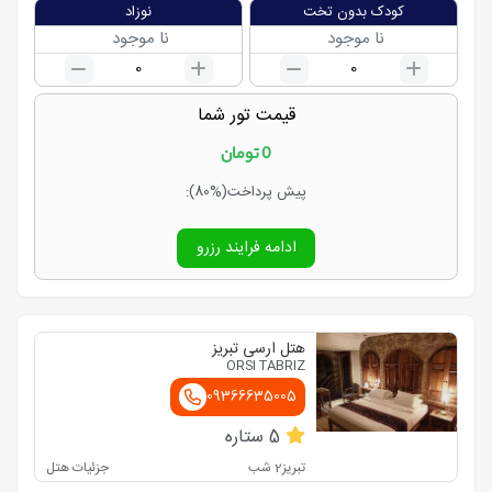
کودک بدون تخت
نوزاد
نا موجود
نا موجود
0
0
قیمت تور شما
0
تومان
پیش پرداخت
(80%)
:
ادامه فرایند رزرو
هتل ارسی تبریز
ORSI TABRIZ
09366635005
5
ستاره
تبریز
2
شب
جزئیات هتل