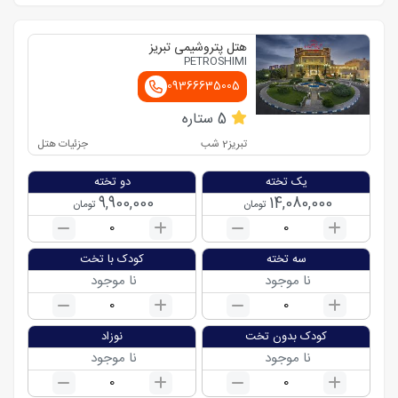
هتل پتروشیمی تبریز
PETROSHIMI
09366635005
5
ستاره
تبریز
2
شب
جزئیات هتل
یک تخته
دو تخته
9,900,000
14,080,000
تومان
تومان
0
0
سه تخته
کودک با تخت
نا موجود
نا موجود
0
0
کودک بدون تخت
نوزاد
نا موجود
نا موجود
0
0