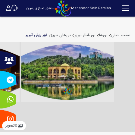
Manshoor Solh Parsian
منشور صلح پارسیان
تور ریلی تبریز
صفحه اصلی
تورها
تور قطار تبریز
تورهای تبریز
5
تصویر