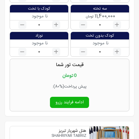
سه تخته
کودک با تخت
11,400,000
نا موجود
تومان
0
0
کودک بدون تخت
نوزاد
نا موجود
نا موجود
0
0
قیمت تور شما
0
تومان
پیش پرداخت
(80%)
:
ادامه فرایند رزرو
هتل شهریار تبریز
SHAHRIYAR TABRIZ