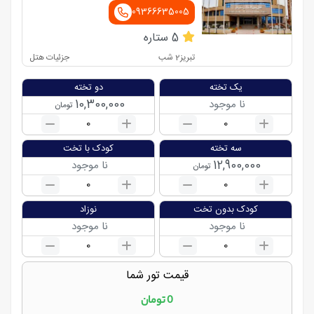
09366635005
5
ستاره
تبریز
2
شب
جزئیات هتل
یک تخته
دو تخته
10,300,000
نا موجود
تومان
0
0
سه تخته
کودک با تخت
12,900,000
نا موجود
تومان
0
0
کودک بدون تخت
نوزاد
نا موجود
نا موجود
0
0
قیمت تور شما
0
تومان