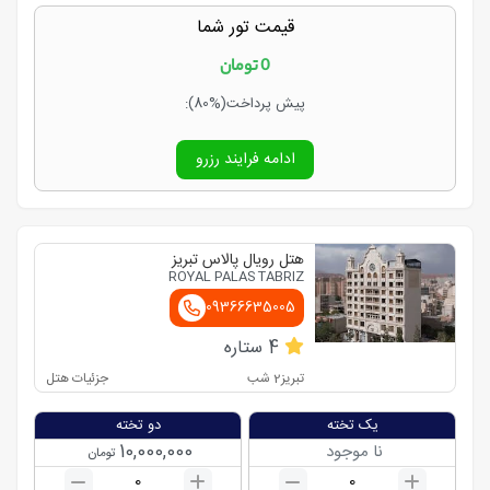
قیمت تور شما
0
تومان
پیش پرداخت
(80%)
:
ادامه فرایند رزرو
هتل رویال پالاس تبریز
ROYAL PALAS TABRIZ
09366635005
4
ستاره
تبریز
2
شب
جزئیات هتل
یک تخته
دو تخته
10,000,000
نا موجود
تومان
0
0