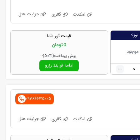
جزئیات هتل
امکانات
گالری
نوزاد
قیمت تور شما
0
تومان
 موجود
پیش پرداخت
(50%)
:
ادامه فرایند رزرو
0
09366635005
جزئیات هتل
امکانات
گالری