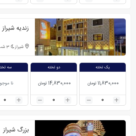
زندیه شیراز
شیراز
3
شب
یک تخته
دو تخته
سه تخته
14,830,000
11,830,000
نا موجو
تومان
تومان
0
0
0
بزرگ شیراز