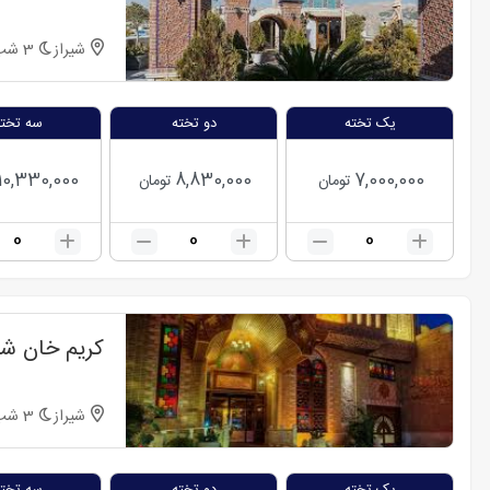
شیراز
3
شب
یک تخته
دو تخته
سه تخته
10,330,000
8,830,000
7,000,000
تومان
تومان
0
0
0
کریم خان شی
شیراز
3
شب