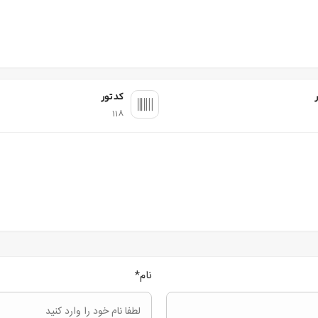
کد تور
118
نام
*