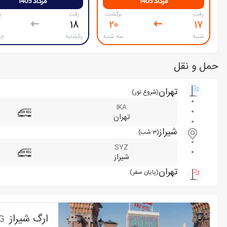
مرداد 1405
مرداد 1405
رفت
برگشت
رفت
ب
18
20
17
شنبه
سه شنبه
یکشنبه
چه
حمل و نقل
تهران
(شروع تور)
IKA
تهران
شیراز
(3 شب)
SYZ
شیراز
تهران
(پایان سفر)
ارگ شیراز
G