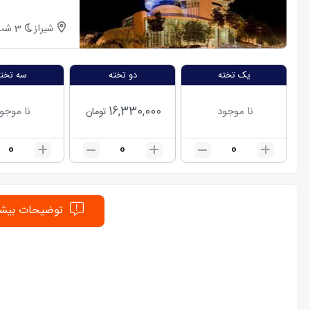
شیراز
3
شب
یک تخته
دو تخته
سه تخته
16,330,000
نا موجود
نا موجو
تومان
0
0
0
توضیحات بیشت