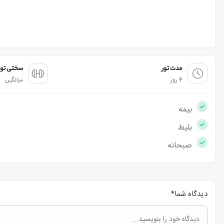
مدت تور
سختی تور
4 روز
میانگین
بیمه
بلیط
صبحانه
دیدگاه شما
*