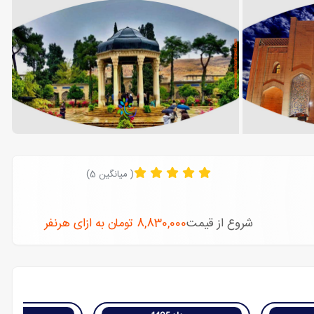
( میانگین 5)
شروع از قیمت
8,830,000
تومان
به ازای هرنفر