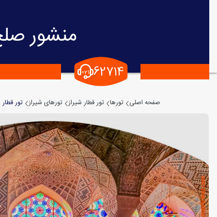
منشور صلح
62714
021
تور قطار 
صفحه اصلی
تورها
تور قطار شیراز
تورهای شیراز