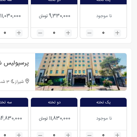
یک تخته
دو تخته
سه تخته
11,030,000
9,330,000
نا موجود
تومان
0
0
0
پرسپولیس شی
شیراز
3
شب
یک تخته
دو تخته
سه تخته
14,830,000
11,830,000
نا موجود
تومان
0
0
0