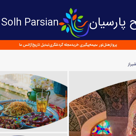
 پارسیان
Solh Parsian
پرواز
هتل
تور
بیمه
پیگیری خرید
مجله گردشگری
تبدیل تاریخ
آژانس ما
شیراز