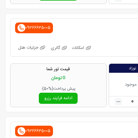
09366635005
جزئیات هتل
امکانات
گالری
نوزاد
قیمت تور شما
0
تومان
 موجود
پیش پرداخت
(50%)
:
ادامه فرایند رزرو
0
09366635005