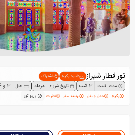
تور قطار شیراز
دانلود پکیج
اشتراک
3 شب
مرداد
3 و 4 و 5
مدت اقامت
تاریخ شروع
هتل
رزرو تور
پکیج
حمل و نقل
برنامه سفر
نظرات