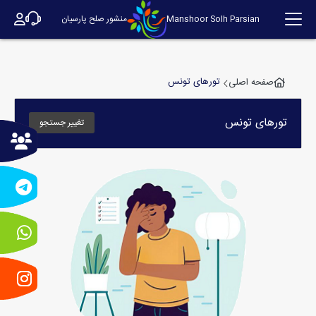
Manshoor Solh Parsian
منشور صلح پارسیان
تورهای تونس
صفحه اصلی
تورهای
تونس
تغییر جستجو